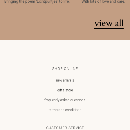
Bringing the poem 'Lichtpuntjes' to life.
With lots of love and care.
view all
SHOP ONLINE
new arrivals
gifts store
frequently asked questions
terms and conditions
CUSTOMER SERVICE