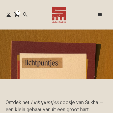
0
person
shopping_cart
search
Ontdek het
Lichtpuntjes
doosje van Sukha —
een klein gebaar vanuit een groot hart.